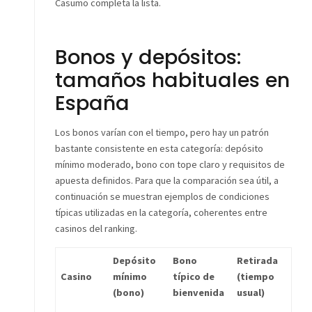
Casumo completa la lista.
Bonos y depósitos:
tamaños habituales en
España
Los bonos varían con el tiempo, pero hay un patrón
bastante consistente en esta categoría: depósito
mínimo moderado, bono con tope claro y requisitos de
apuesta definidos. Para que la comparación sea útil, a
continuación se muestran ejemplos de condiciones
típicas utilizadas en la categoría, coherentes entre
casinos del ranking.
Depósito
Bono
Retirada
Casino
mínimo
típico de
(tiempo
(bono)
bienvenida
usual)