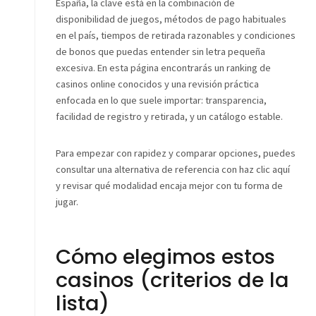
España, la clave está en la combinación de
disponibilidad de juegos, métodos de pago habituales
en el país, tiempos de retirada razonables y condiciones
de bonos que puedas entender sin letra pequeña
excesiva. En esta página encontrarás un ranking de
casinos online conocidos y una revisión práctica
enfocada en lo que suele importar: transparencia,
facilidad de registro y retirada, y un catálogo estable.
Para empezar con rapidez y comparar opciones, puedes
consultar una alternativa de referencia con haz clic aquí
y revisar qué modalidad encaja mejor con tu forma de
jugar.
Cómo elegimos estos
casinos (criterios de la
lista)