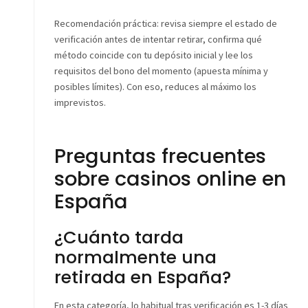
Recomendación práctica: revisa siempre el estado de
verificación antes de intentar retirar, confirma qué
método coincide con tu depósito inicial y lee los
requisitos del bono del momento (apuesta mínima y
posibles límites). Con eso, reduces al máximo los
imprevistos.
Preguntas frecuentes
sobre casinos online en
España
¿Cuánto tarda
normalmente una
retirada en España?
En esta categoría, lo habitual tras verificación es 1-3 días