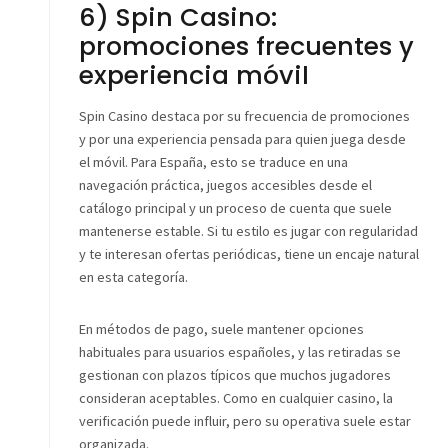
6) Spin Casino:
promociones frecuentes y
experiencia móvil
Spin Casino destaca por su frecuencia de promociones
y por una experiencia pensada para quien juega desde
el móvil. Para España, esto se traduce en una
navegación práctica, juegos accesibles desde el
catálogo principal y un proceso de cuenta que suele
mantenerse estable. Si tu estilo es jugar con regularidad
y te interesan ofertas periódicas, tiene un encaje natural
en esta categoría.
En métodos de pago, suele mantener opciones
habituales para usuarios españoles, y las retiradas se
gestionan con plazos típicos que muchos jugadores
consideran aceptables. Como en cualquier casino, la
verificación puede influir, pero su operativa suele estar
organizada.