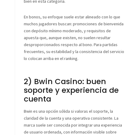
bien en esta categoría.
En bonos, su enfoque suele estar alineado con lo que
muchos jugadores buscan: promociones de bienvenida
con depósito mínimo moderado, y requisitos de
apuesta que, aunque existen, no suelen resultar
desproporcionados respecto al bono. Para partidas
frecuentes, su estabilidad y la consistencia del servicio
lo colocan arriba en el ranking.
2) Bwin Casino: buen
soporte y experiencia de
cuenta
Bwin es una opción sólida si valoras el soporte, la
claridad de la cuenta y una operativa consistente. La
marca suele ser conocida por integrar una experiencia
de usuario ordenada, con información visible sobre