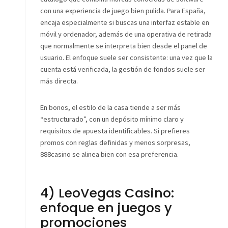
con una experiencia de juego bien pulida. Para España,
encaja especialmente si buscas una interfaz estable en
móvil y ordenador, además de una operativa de retirada
que normalmente se interpreta bien desde el panel de
usuario. El enfoque suele ser consistente: una vez que la
cuenta está verificada, la gestión de fondos suele ser
más directa.
En bonos, el estilo de la casa tiende a ser más
“estructurado”, con un depósito mínimo claro y
requisitos de apuesta identificables. Si prefieres
promos con reglas definidas y menos sorpresas,
888casino se alinea bien con esa preferencia.
4) LeoVegas Casino:
enfoque en juegos y
promociones