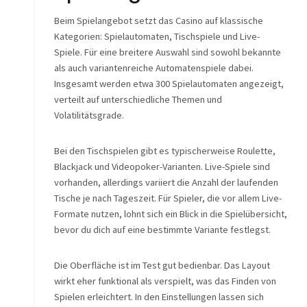
Beim Spielangebot setzt das Casino auf klassische
Kategorien: Spielautomaten, Tischspiele und Live-
Spiele. Für eine breitere Auswahl sind sowohl bekannte
als auch variantenreiche Automatenspiele dabei.
Insgesamt werden etwa 300 Spielautomaten angezeigt,
verteilt auf unterschiedliche Themen und
Volatilitätsgrade.
Bei den Tischspielen gibt es typischerweise Roulette,
Blackjack und Videopoker-Varianten. Live-Spiele sind
vorhanden, allerdings variiert die Anzahl der laufenden
Tische je nach Tageszeit. Für Spieler, die vor allem Live-
Formate nutzen, lohnt sich ein Blick in die Spielübersicht,
bevor du dich auf eine bestimmte Variante festlegst.
Die Oberfläche ist im Test gut bedienbar. Das Layout
wirkt eher funktional als verspielt, was das Finden von
Spielen erleichtert. In den Einstellungen lassen sich