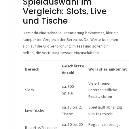
Spielauswahl im
Vergleich: Slots, Live
und Tische
Damit du eine schnelle Orientierung bekommst, hier ein
kompakter Vergleich der Bereiche. Die Werte beziehen
sich auf die Größenordnung im Test und sollen dir
helfen, die Verteilung besser einzuschätzen.
Geschätzte
Bereich
Worauf es ankommt
Anzahl
Viele Themen,
ca. 300
Slots
unterschiedliche
Spiele
Einsatzstufen
ca. 15 bis 25
Spiel läuft abhängig
Live-Tische
Tische
von Tageszeit
ca. 10 bis 20
Regeln variieren je
Roulette/Blackjack