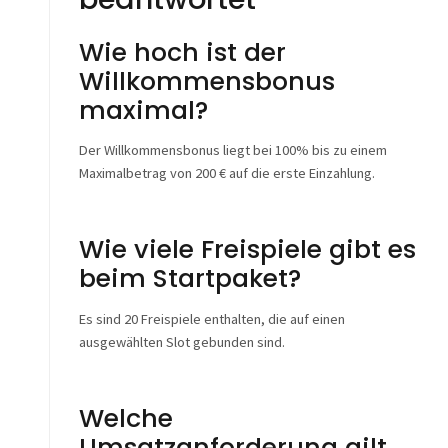
Wie hoch ist der
Willkommensbonus
maximal?
Der Willkommensbonus liegt bei 100% bis zu einem
Maximalbetrag von 200 € auf die erste Einzahlung.
Wie viele Freispiele gibt es
beim Startpaket?
Es sind 20 Freispiele enthalten, die auf einen
ausgewählten Slot gebunden sind.
Welche
Umsatzanforderung gilt