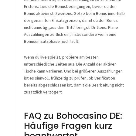
Erstens: Lies die Bonusbedingungen, bevor du den
Bonus aktivierst. Zweitens: Setze beim Bonus innerhalb
der genannten Einsatzgrenzen, damit du den Bonus
nicht unnötig „aus dem Tritt“ bringst. Drittens: Plane
Auszahlungen zeitlich ein, insbesondere wenn eine
Bonusumsatzphase noch läuft.
Wenn du live spielst, probiere am besten
unterschiedliche Zeiten aus. Die Anzahl der aktiven
Tische kann variieren. Und bei größeren Auszahlungen
ist es sinnvoll, frühzeitig zu prüfen, ob Verifikation
bereits abgeschlossen ist, damit die Bearbeitung nicht
zusätzlich verzögert.
FAQ zu Bohocasino DE:
Häufige Fragen kurz
beantwortet