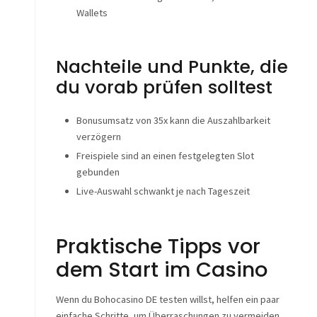
Wallets
Nachteile und Punkte, die
du vorab prüfen solltest
Bonusumsatz von 35x kann die Auszahlbarkeit
verzögern
Freispiele sind an einen festgelegten Slot
gebunden
Live-Auswahl schwankt je nach Tageszeit
Praktische Tipps vor
dem Start im Casino
Wenn du Bohocasino DE testen willst, helfen ein paar
einfache Schritte, um Überraschungen zu vermeiden.