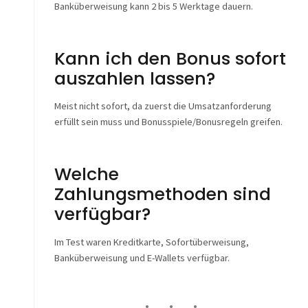
Banküberweisung kann 2 bis 5 Werktage dauern.
Kann ich den Bonus sofort
auszahlen lassen?
Meist nicht sofort, da zuerst die Umsatzanforderung
erfüllt sein muss und Bonusspiele/Bonusregeln greifen.
Welche
Zahlungsmethoden sind
verfügbar?
Im Test waren Kreditkarte, Sofortüberweisung,
Banküberweisung und E-Wallets verfügbar.