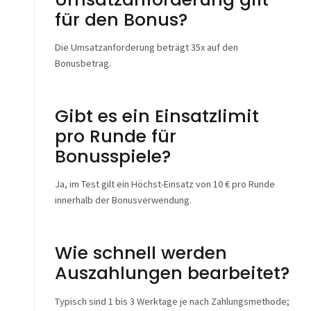
für den Bonus?
Die Umsatzanforderung beträgt 35x auf den
Bonusbetrag.
Gibt es ein Einsatzlimit
pro Runde für
Bonusspiele?
Ja, im Test gilt ein Höchst-Einsatz von 10 € pro Runde
innerhalb der Bonusverwendung.
Wie schnell werden
Auszahlungen bearbeitet?
Typisch sind 1 bis 3 Werktage je nach Zahlungsmethode;