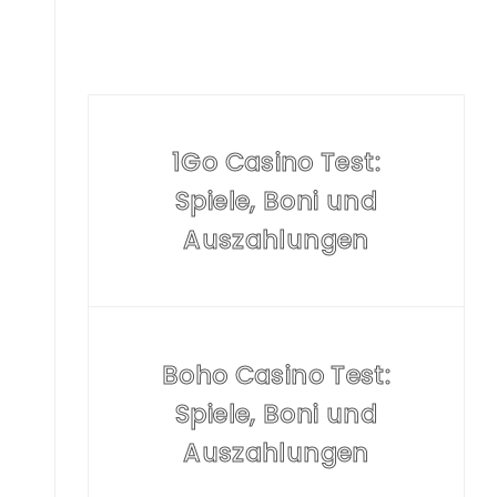
1Go Casino Test:
Spiele, Boni und
Auszahlungen
Boho Casino Test:
Spiele, Boni und
Auszahlungen