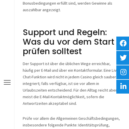
Bonusbedingungen erfüllt sind, werden Gewinne als
auszahlbar angezeigt.
Support und Regeln:
Was du vor dem Start
prüfen solltest
Der Support ist über die üblichen Wege erreichbar,
häufig per E-Mail und über ein Kontaktformular. Eine Live-
Chat-Funktion wird nicht in jedem Casino gleich sauber
integriert; falls verfügbar, ist sie vor allem in
Urlaubszeiten entscheidend. Für den Alltag reicht aber
meist die E-Mail-Kontaktmöglichkeit, sofern die
Antwortzeiten akzeptabel sind.
Prüfe vor allem die Allgemeinen Geschäftsbedingungen,
insbesondere folgende Punkte: Identitätsprüfung,