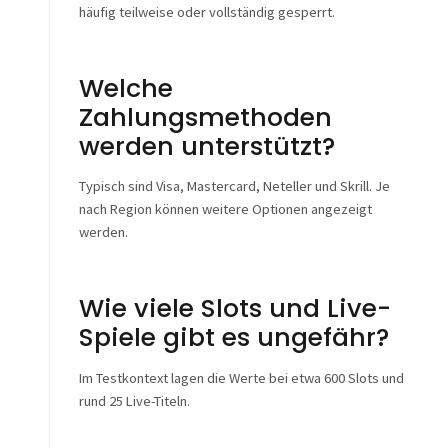
häufig teilweise oder vollständig gesperrt.
Welche
Zahlungsmethoden
werden unterstützt?
Typisch sind Visa, Mastercard, Neteller und Skrill. Je
nach Region können weitere Optionen angezeigt
werden.
Wie viele Slots und Live-
Spiele gibt es ungefähr?
Im Testkontext lagen die Werte bei etwa 600 Slots und
rund 25 Live-Titeln.