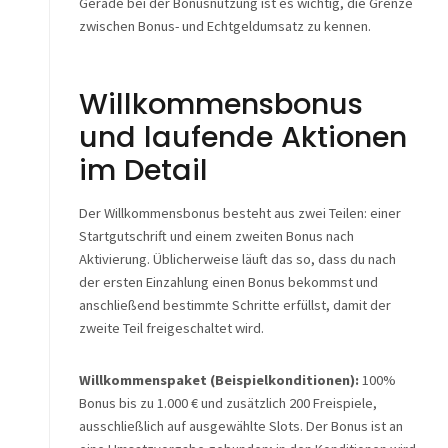
Gerade bei der Bonusnutzung ist es wichtig, die Grenze
zwischen Bonus- und Echtgeldumsatz zu kennen.
Willkommensbonus
und laufende Aktionen
im Detail
Der Willkommensbonus besteht aus zwei Teilen: einer
Startgutschrift und einem zweiten Bonus nach
Aktivierung. Üblicherweise läuft das so, dass du nach
der ersten Einzahlung einen Bonus bekommst und
anschließend bestimmte Schritte erfüllst, damit der
zweite Teil freigeschaltet wird.
Willkommenspaket (Beispielkonditionen):
100%
Bonus bis zu 1.000 € und zusätzlich 200 Freispiele,
ausschließlich auf ausgewählte Slots. Der Bonus ist an