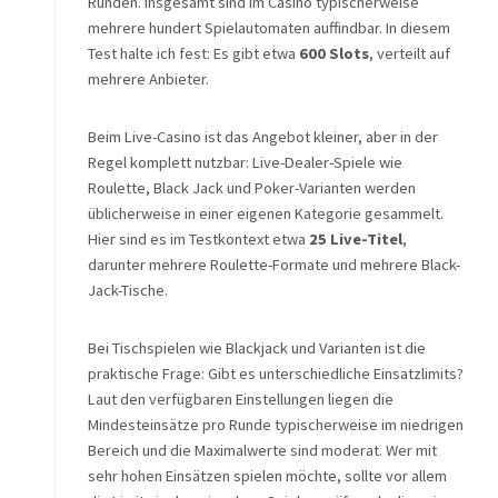
Runden. Insgesamt sind im Casino typischerweise
mehrere hundert Spielautomaten auffindbar. In diesem
Test halte ich fest: Es gibt etwa
600 Slots
, verteilt auf
mehrere Anbieter.
Beim Live-Casino ist das Angebot kleiner, aber in der
Regel komplett nutzbar: Live-Dealer-Spiele wie
Roulette, Black Jack und Poker-Varianten werden
üblicherweise in einer eigenen Kategorie gesammelt.
Hier sind es im Testkontext etwa
25 Live-Titel
,
darunter mehrere Roulette-Formate und mehrere Black-
Jack-Tische.
Bei Tischspielen wie Blackjack und Varianten ist die
praktische Frage: Gibt es unterschiedliche Einsatzlimits?
Laut den verfügbaren Einstellungen liegen die
Mindesteinsätze pro Runde typischerweise im niedrigen
Bereich und die Maximalwerte sind moderat. Wer mit
sehr hohen Einsätzen spielen möchte, sollte vor allem