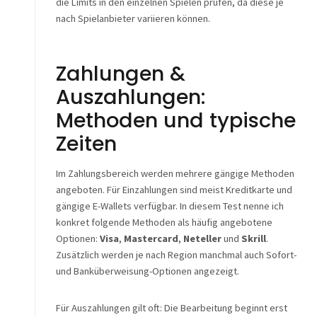
die Limits in den einzelnen Spielen prüfen, da diese je
nach Spielanbieter variieren können.
Zahlungen &
Auszahlungen:
Methoden und typische
Zeiten
Im Zahlungsbereich werden mehrere gängige Methoden
angeboten. Für Einzahlungen sind meist Kreditkarte und
gängige E-Wallets verfügbar. In diesem Test nenne ich
konkret folgende Methoden als häufig angebotene
Optionen:
Visa
,
Mastercard
,
Neteller
und
Skrill
.
Zusätzlich werden je nach Region manchmal auch Sofort-
und Banküberweisung-Optionen angezeigt.
Für Auszahlungen gilt oft: Die Bearbeitung beginnt erst