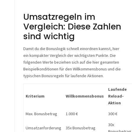
Umsatzregeln im
Vergleich: Diese Zahlen
sind wichtig
Damit du die Bonuslogik schnell einordnen kannst, hier
ein kompakter Vergleich der wichtigsten Punkte. Die
folgenden Werte beziehen sich auf die hier genannten
Beispielkonditionen für den Willkommensbonus und die
typischen Bonusregeln für laufende Aktionen.
Laufende
Kriterium
Willkommensbonus
Reload-
Aktion
Max. Bonusbetrag
1.000 €
300 €
30x
Umsatzanforderung
35x Bonusbetrag
Bonusbetrag