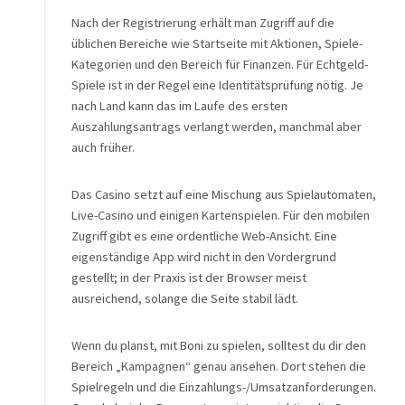
Nach der Registrierung erhält man Zugriff auf die
üblichen Bereiche wie Startseite mit Aktionen, Spiele-
Kategorien und den Bereich für Finanzen. Für Echtgeld-
Spiele ist in der Regel eine Identitätsprüfung nötig. Je
nach Land kann das im Laufe des ersten
Auszahlungsantrags verlangt werden, manchmal aber
auch früher.
Das Casino setzt auf eine Mischung aus Spielautomaten,
Live-Casino und einigen Kartenspielen. Für den mobilen
Zugriff gibt es eine ordentliche Web-Ansicht. Eine
eigenständige App wird nicht in den Vordergrund
gestellt; in der Praxis ist der Browser meist
ausreichend, solange die Seite stabil lädt.
Wenn du planst, mit Boni zu spielen, solltest du dir den
Bereich „Kampagnen“ genau ansehen. Dort stehen die
Spielregeln und die Einzahlungs-/Umsatzanforderungen.