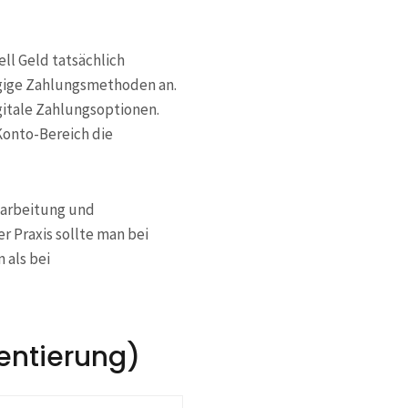
ll Geld tatsächlich
ngige Zahlungsmethoden an.
itale Zahlungsoptionen.
 Konto-Bereich die
Bearbeitung und
r Praxis sollte man bei
 als bei
entierung)