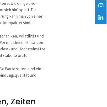
en sowie einige Live-
 sich hin“ spielt. Die
ierung kann man von einer
e kompakter sind.
echaniken, Volatilität und
Wer mit kleinen Einsätzen
Mindest- und Höchsteinsätze
atztabelle prüfen.
oße Wartezeiten, und ein
rbindungsqualität und
n, Zeiten