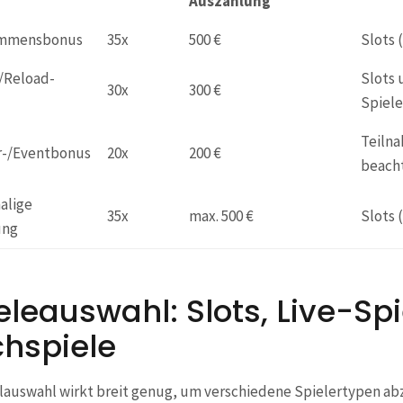
Auszahlung
ommensbonus
35x
500 €
Slots 
/Reload-
Slots 
30x
300 €
Spiele
Teiln
r-/Eventbonus
20x
200 €
beach
alige
35x
max. 500 €
Slots 
ung
eleauswahl: Slots, Live-Sp
chspiele
lauswahl wirkt breit genug, um verschiedene Spielertypen abz