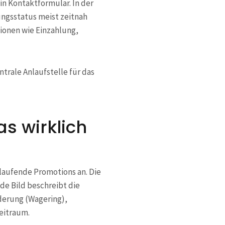
in Kontaktformular. In der
ungsstatus meist zeitnah
ionen wie Einzahlung,
ntrale Anlaufstelle für das
s wirklich
laufende Promotions an. Die
de Bild beschreibt die
derung (Wagering),
eitraum.