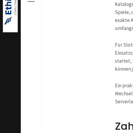
Katalogs
Spiele, 
exakte A
umfangr
Für Slot
Einsatzs
startet,
können j
Ein prak
Wechsel 
Serverla
Zah