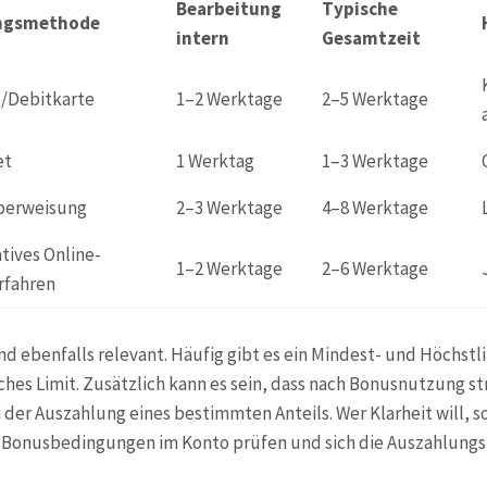
Bearbeitung
Typische
ngsmethode
intern
Gesamtzeit
-/Debitkarte
1–2 Werktage
2–5 Werktage
et
1 Werktag
1–3 Werktage
berweisung
2–3 Werktage
4–8 Werktage
tives Online-
1–2 Werktage
2–6 Werktage
rfahren
ind ebenfalls relevant. Häufig gibt es ein Mindest- und Höchst
iches Limit. Zusätzlich kann es sein, dass nach Bonusnutzung s
 der Auszahlung eines bestimmten Anteils. Wer Klarheit will, s
 Bonusbedingungen im Konto prüfen und sich die Auszahlungsr