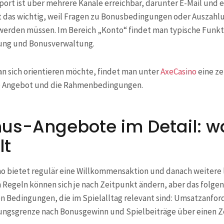
ort ist über mehrere Kanäle erreichbar, darunter E-Mail und e
st das wichtig, weil Fragen zu Bonusbedingungen oder Auszahl
werden müssen. Im Bereich „Konto“ findet man typische Funkt
ung und Bonusverwaltung.
n sich orientieren möchte, findet man unter
AxeCasino
eine ze
e Angebot und die Rahmenbedingungen.
us-Angebote im Detail: wa
lt
o bietet regulär eine Willkommensaktion und danach weitere 
Regeln können sich je nach Zeitpunkt ändern, aber das folgen
n Bedingungen, die im Spielalltag relevant sind: Umsatzanfor
ungsgrenze nach Bonusgewinn und Spielbeiträge über einen Z